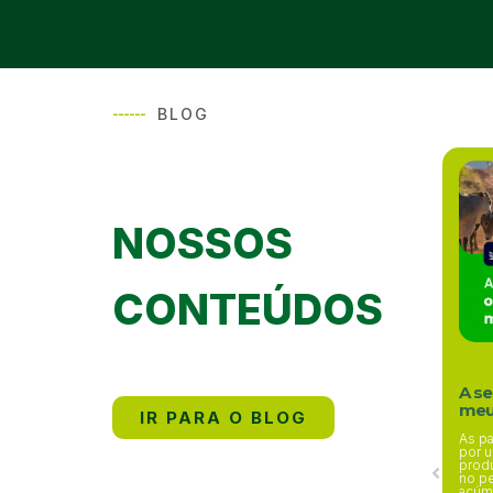
------
BLOG
NOSSOS
CONTEÚDOS
A se
meu
IR PARA O BLOG
As pa
por u
prod
no pe
acúmu