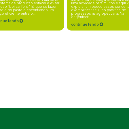
stema de produção estável e evitar
uma novidade para muitos e aqui 
oso “boi sanfona” há que se fazer
explorar um pouco esses conceit
nejo do pastejo encontrando um
exemplificar seu uso para fins de
ço eficiente entre o...
progressos na agropecuária. Na
engenharia...
inue lendo
continue lendo