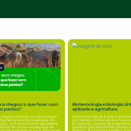
ca chegou: o que fazer com
Biotecnologia e biologia sin
s pastos?
aplicada à agricultura.
stagens tropicais se caracterizam
A biotecnologia já é uma especial
ma marcante estacionalidade de
por demais conhecida dos nosso
ução, com crescimento abundante
produtores, usando da engenharia
ríodo de chuvas e baixa taxa de
genética para transformar plantas 
lo de forragem na seca. Para se ter
animais. Já a biologia sintética é ta