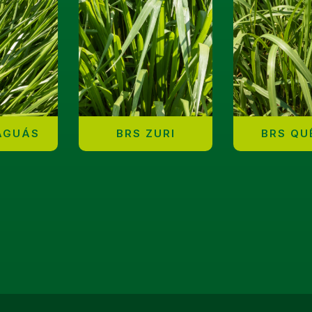
AGUÁS
BRS ZURI
BRS QU